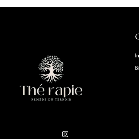
C
I
B