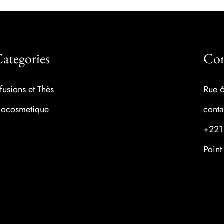
ategories
Con
nfusions et Thès
Rue 
iocosmetique
cont
+221
Point