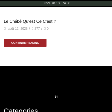
+221 78 180 74 08
Le Chébé Qu’est Ce C’est ?
août 12, 2025
/
277
/
0
CONTINUE READING
Categories