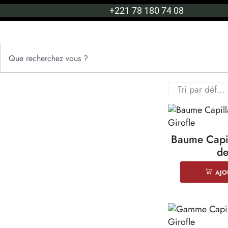
+221 78 180 74 08
Baume Capil
de
AJO