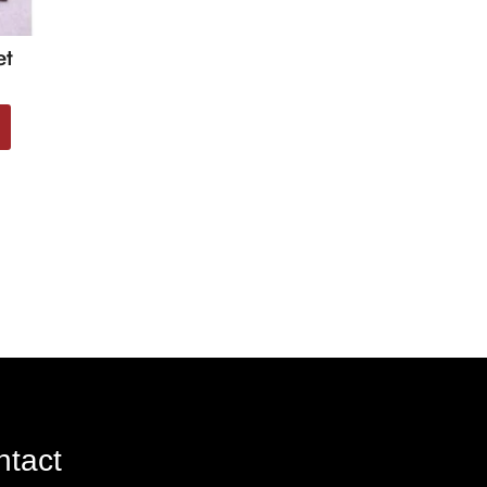
et
ntact