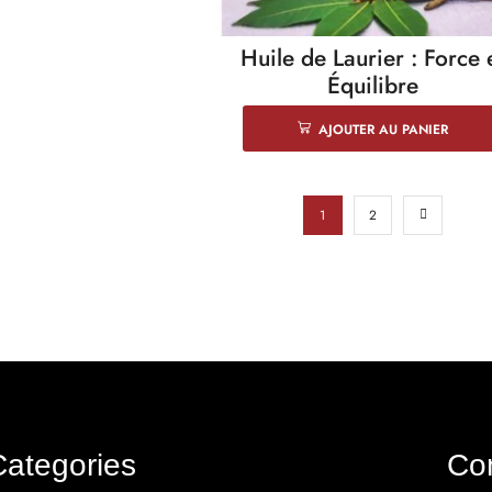
Huile de Laurier : Force 
Équilibre
AJOUTER AU PANIER
1
2
Categories
Co