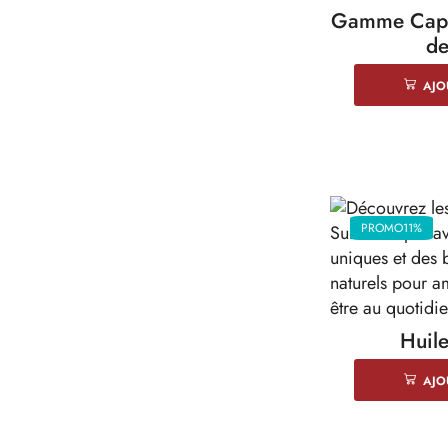
Gamme Capil
de
AJO
PROMO
11%
Huile
AJO