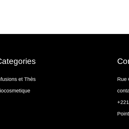
Categories
Co
nfusions et Thès
Rue 
iocosmetique
cont
+221
Poin