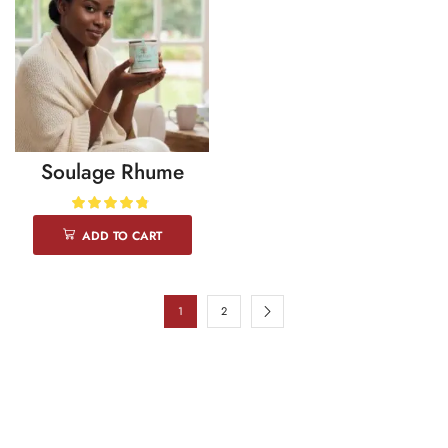
Soulage Rhume
ADD TO CART
1
2